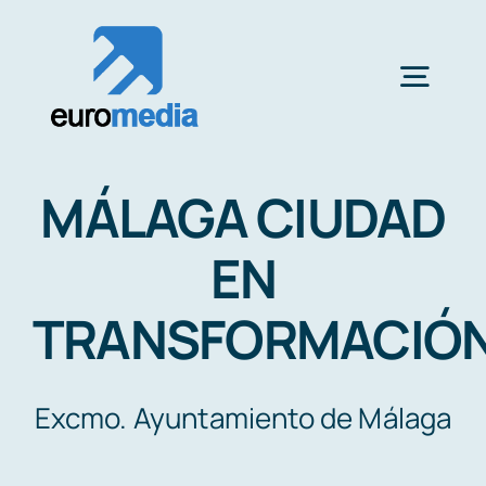
Saltar
al
contenido
Togg
Navig
CLIENTS
MÁLAGA CIUDAD
FILM SERVICES
EN
TRANSFORMACIÓ
FILM STUDIOS MALAGA
Excmo. Ayuntamiento de Málaga
LOCATION SCOUTING