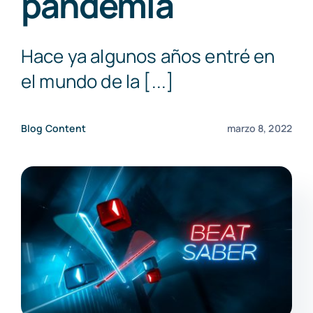
pandemia
MEDIA LAWYER
Hace ya algunos años entré en
BLOG
el mundo de la [...]
CONTACT
Blog Content
marzo 8, 2022